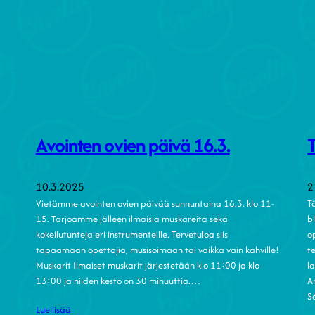
Avointen ovien päivä 16.3.
10.3.2025
2
Vietämme avointen ovien päivää sunnuntaina 16.3. klo 11-
T
15. Tarjoamme jälleen ilmaisia muskareita sekä
b
kokeilutunteja eri instrumenteille. Tervetuloa siis
o
tapaamaan opettajia, musisoimaan tai vaikka vain kahville!
t
Muskarit Ilmaiset muskarit järjestetään klo 11:00 ja klo
l
13:00 ja niiden kesto on 30 minuuttia.…
A
S
Lue lisää