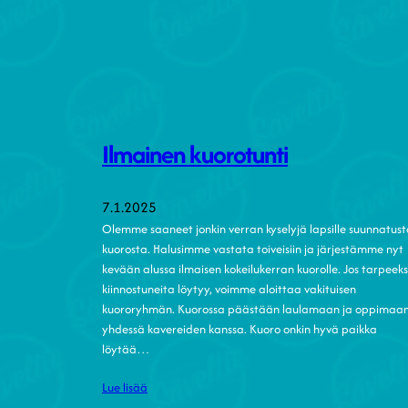
Ilmainen kuorotunti
7.1.2025
Olemme saaneet jonkin verran kyselyjä lapsille suunnatus
kuorosta. Halusimme vastata toiveisiin ja järjestämme nyt
kevään alussa ilmaisen kokeilukerran kuorolle. Jos tarpeeks
kiinnostuneita löytyy, voimme aloittaa vakituisen
kuororyhmän. Kuorossa päästään laulamaan ja oppimaa
yhdessä kavereiden kanssa. Kuoro onkin hyvä paikka
löytää…
Lue lisää