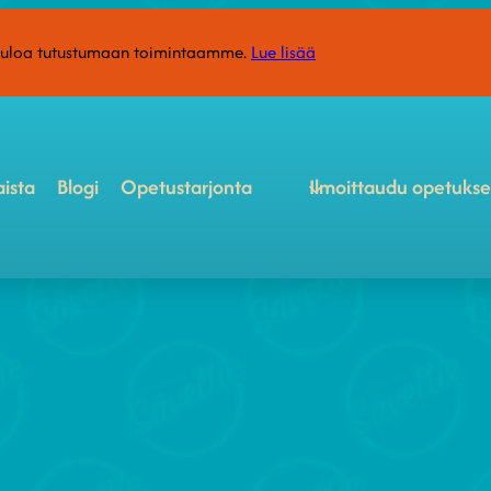
etuloa tutustumaan toimintaamme.
Lue lisää
ista
Blogi
Opetustarjonta
Ilmoittaudu opetuks