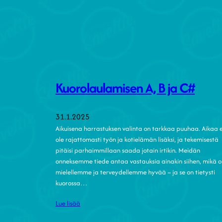
Kuorolaulamisen A, B ja C#
31.1.2025
Aikuisena harrastuksen valinta on tarkkaa puuhaa. Aikaa e
ole rajattomasti työn ja kotielämän lisäksi, ja tekemisestä
pitäisi parhaimmillaan saada jotain irtikin. Meidän
onneksemme tiede antaa vastauksia ainakin siihen, mikä o
mielellemme ja terveydellemme hyvää – ja se on tietysti
kuorossa…
Lue lisää