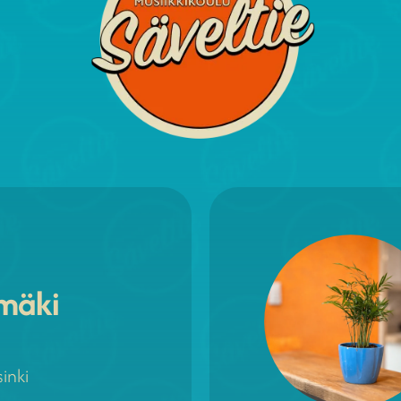
mäki
inki