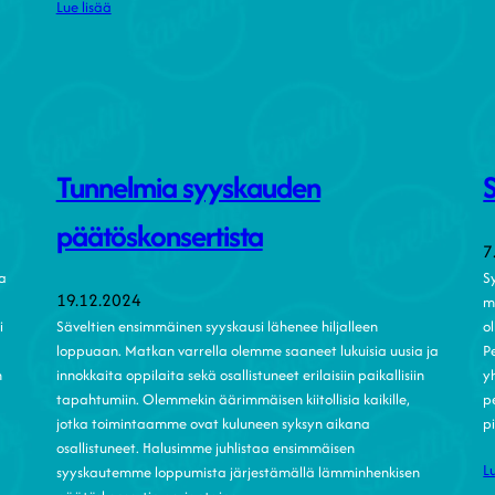
Lue lisää
Tunnelmia syyskauden
päätöskonsertista
7
ta
S
19.12.2024
m
i
Säveltien ensimmäinen syyskausi lähenee hiljalleen
o
loppuaan. Matkan varrella olemme saaneet lukuisia uusia ja
P
n
innokkaita oppilaita sekä osallistuneet erilaisiin paikallisiin
y
tapahtumiin. Olemmekin äärimmäisen kiitollisia kaikille,
pe
jotka toimintaamme ovat kuluneen syksyn aikana
p
osallistuneet. Halusimme juhlistaa ensimmäisen
L
syyskautemme loppumista järjestämällä lämminhenkisen