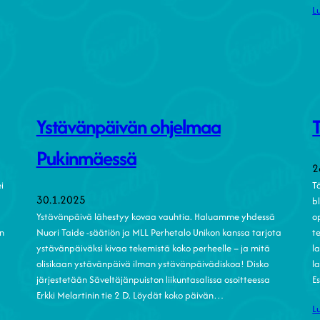
L
Ystävänpäivän ohjelmaa
Pukinmäessä
2
i
T
30.1.2025
b
Ystävänpäivä lähestyy kovaa vauhtia. Haluamme yhdessä
o
n
Nuori Taide -säätiön ja MLL Perhetalo Unikon kanssa tarjota
t
ystävänpäiväksi kivaa tekemistä koko perheelle – ja mitä
l
olisikaan ystävänpäivä ilman ystävänpäivädiskoa! Disko
l
järjestetään Säveltäjänpuiston liikuntasalissa osoitteessa
E
Erkki Melartinin tie 2 D. Löydät koko päivän…
L