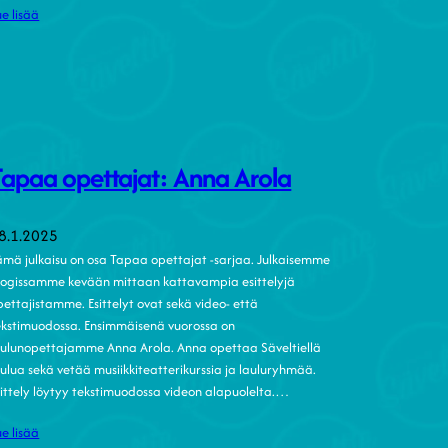
ue lisää
Tapaa opettajat: Anna Arola
8.1.2025
ämä julkaisu on osa Tapaa opettajat -sarjaa. Julkaisemme
logissamme kevään mittaan kattavampia esittelyjä
pettajistamme. Esittelyt ovat sekä video- että
ekstimuodossa. Ensimmäisenä vuorossa on
aulunopettajamme Anna Arola. Anna opettaa Säveltiellä
aulua sekä vetää musiikkiteatterikurssia ja lauluryhmää.
sittely löytyy tekstimuodossa videon alapuolelta.…
ue lisää