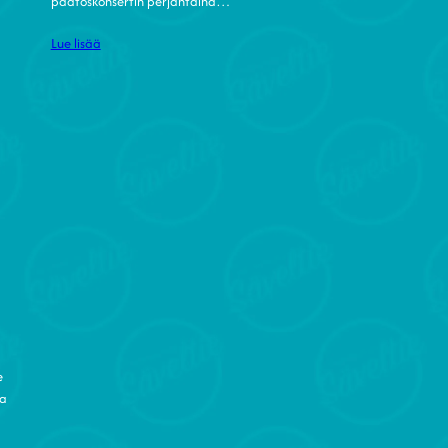
päätöskonsertin perjantaina…
Lue lisää
e
ia