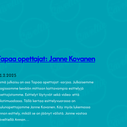
Tapaa opettajat: Janne Kovanen
1.2.2025
ämä julkaisu on osa Tapaa opettajat -sarjaa. Julkaisemme
logissamme kevään mittaan kattavampia esittelyjä
pettajistamme. Esittelyt löytyvät sekä video- että
ekstimuodossa. Tällä kertaa esittelyvuorossa on
aulunopettajamme Janne Kovanen. Käy myös lukemassa
nnan esittely, mikäli se on jäänyt välistä. Janne vastaa
äveltiellä Annan…