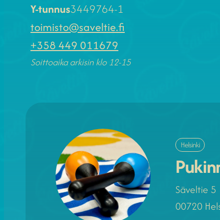
Y-tunnus
3449764-1
toimisto@saveltie.fi
+358 449 011679
Soittoaika arkisin klo 12-15
Helsinki
Pukin
Säveltie 5
00720 Hels