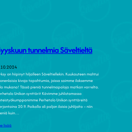
Syyskuun tunnelmia Säveltieltä
.10.2024
yksy on hiipinyt hiljalleen Säveltiellekin. Kuukauteen mahtui
onenlaisia kivoja tapahtumia, joissa saimme iloksemme
lla mukana! Tässä pieniä tunnelmapaloja matkan varrelta.
erhetalo Unikon synttärit Kävimme juhlistamassa
hteistyökumppanimme Perhetalo Unikon synttäreitä
rjantaina 20.9. Paikalla oli paljon iloisia juhlijoita – niin
ieniä kuin…
ue lisää