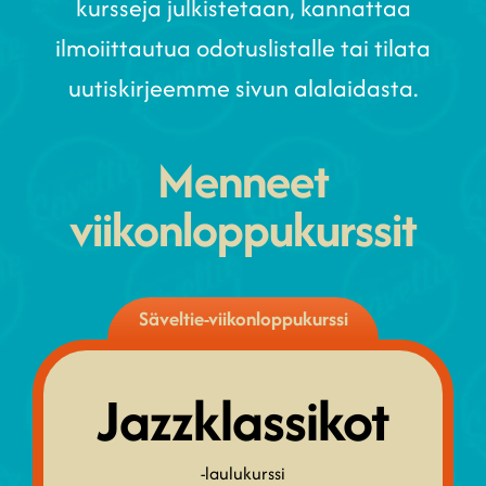
kursseja julkistetaan, kannattaa
ilmoiittautua odotuslistalle tai tilata
uutiskirjeemme sivun alalaidasta.
Menneet
viikonloppukurssit
Säveltie-viikonloppukurssi
Jazz­klassikot
-laulukurssi