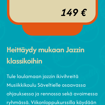
149 €
Heittäydy mukaan Jazzin
klassikoihin
Tule laulamaan jazzin ikivihreitä
Musiikkikoulu Säveltielle osaavassa
ohjauksessa ja rennossa sekä avoimessa
ryhmässä. Viikonloppukurssilla käydään