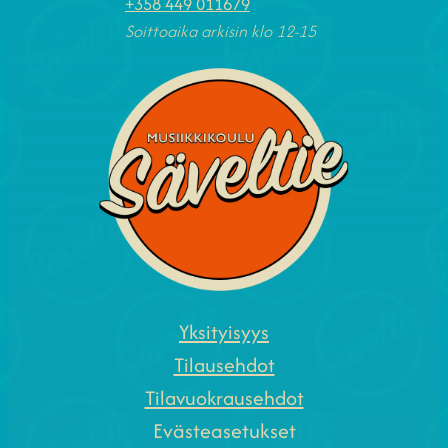
+358 449 011679
Soittoaika arkisin klo 12-15
Yksityisyys
Tilausehdot
Tilavuokrausehdot
Evästeasetukset