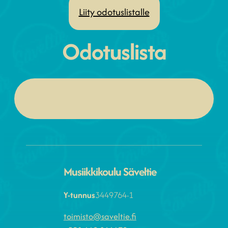
Liity odotuslistalle
Odotuslista
Musiikkikoulu Säveltie
Y-tunnus
3449764-1
toimisto@saveltie.fi