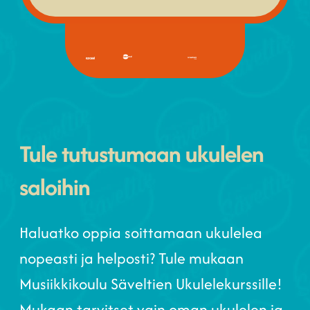
Tule tutustumaan ukulelen
saloihin
Haluatko oppia soittamaan ukulelea
nopeasti ja helposti? Tule mukaan
Musiikkikoulu Säveltien Ukulelekurssille!
Mukaan tarvitset vain oman ukulelen ja