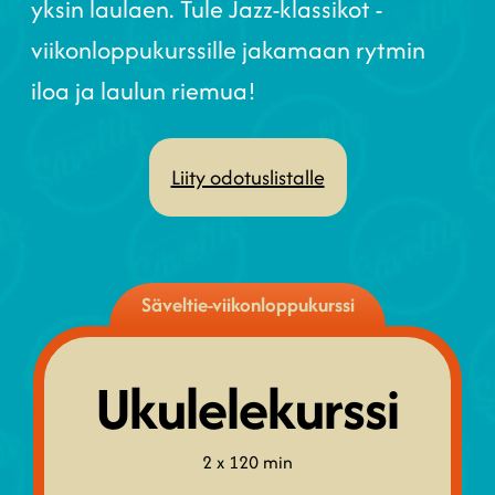
yksin laulaen. Tule Jazz-klassikot -
viikonloppukurssille jakamaan rytmin
iloa ja laulun riemua!
Liity odotuslistalle
Säveltie-viikonloppukurssi
Ukulele­kurssi
2 x 120 min