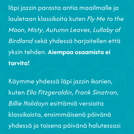
läpi jazzin parasta antia maailmalle ja
lauletaan klassikoita kuten
Fly Me to the
Moon
,
Misty
,
Autumn Leaves
,
Lullaby of
Birdland
sekä yhdessä harjoitellen että
yksin tehden.
Aiempaa osaamista ei
tarvita!
Käymme yhdessä läpi jazzin ikonien,
kuten
Ella Fitzgeraldin
,
Frank Sinatran
,
Billie Holidayn
esittämiä versioita
klassikoista, ensimmäisenä päivänä
yhdessä ja toisena päivänä halutessasi