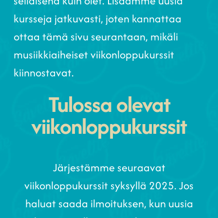
sellaisena kuin olet. Lisäämme uusia
kursseja jatkuvasti, joten kannattaa
ottaa tämä sivu seurantaan, mikäli
musiikkiaiheiset viikonloppukurssit
kiinnostavat.
Tulossa olevat
viikonloppu­kurssit
Järjestämme seuraavat
viikonloppukurssit syksyllä 2025. Jos
haluat saada ilmoituksen, kun uusia