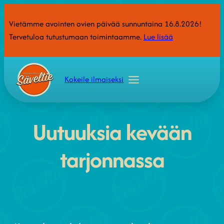
Vietämme avointen ovien päivää sunnuntaina 16.8.2026!
Tervetuloa tutustumaan toimintaamme.
Lue lisää
Kokeile ilmaiseksi
Uutuuksia kevään
tarjonnassa