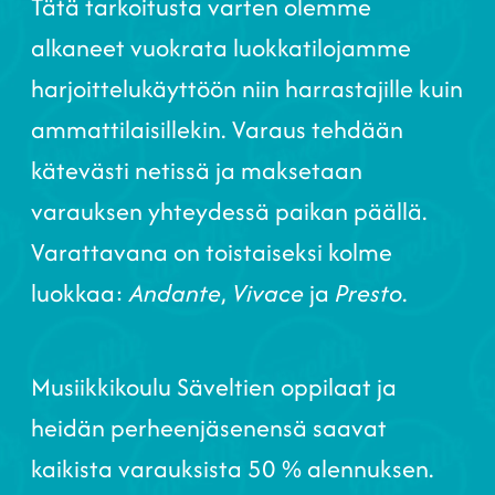
Tätä tarkoitusta varten olemme
alkaneet vuokrata luokkatilojamme
harjoittelukäyttöön niin harrastajille kuin
ammattilaisillekin. Varaus tehdään
kätevästi netissä ja maksetaan
varauksen yhteydessä paikan päällä.
Varattavana on toistaiseksi kolme
luokkaa:
Andante
,
Vivace
ja
Presto
.
Musiikkikoulu Säveltien oppilaat ja
heidän perheenjäsenensä saavat
kaikista varauksista 50 % alennuksen.