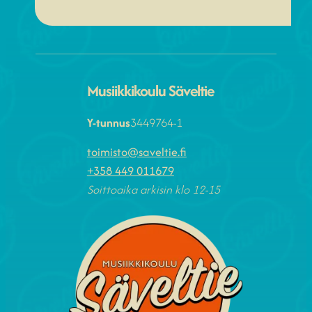
Musiikkikoulu Säveltie
Y-tunnus
3449764-1
toimisto@saveltie.fi
+358 449 011679
Soittoaika arkisin klo 12-15