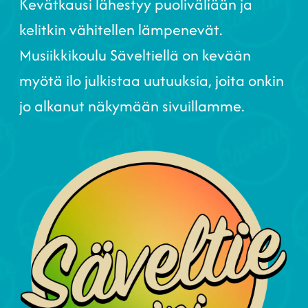
Kevätkausi lähestyy puoliväliään ja
kelitkin vähitellen lämpenevät.
Musiikkikoulu Säveltiellä on kevään
myötä ilo julkistaa uutuuksia, joita onkin
jo alkanut näkymään sivuillamme.