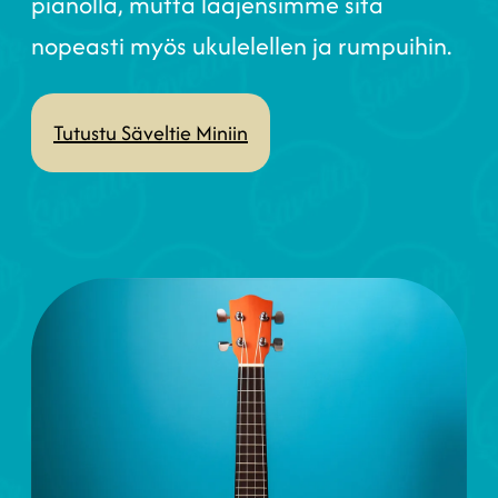
pianolla, mutta laajensimme sitä
nopeasti myös ukulelellen ja rumpuihin.
Tutustu Säveltie Miniin