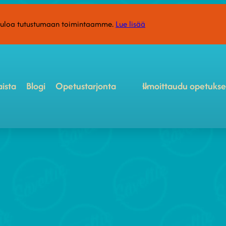
etuloa tutustumaan toimintaamme.
Lue lisää
ista
Blogi
Opetustarjonta
Ilmoittaudu opetuks