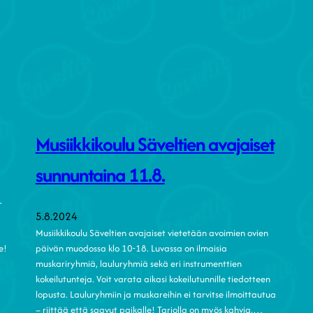
Musiikkikoulu Säveltien avajaiset
sunnuntaina 11.8.
-
5.8.2024
Musiikkikoulu Säveltien avajaiset vietetään avoimien ovien
e!
päivän muodossa klo 10-18. Luvassa on ilmaisia
muskariryhmiä, lauluryhmiä sekä eri instrumenttien
kokeilutunteja. Voit varata aikasi kokeilutunnille tiedotteen
lopusta. Lauluryhmiin ja muskareihin ei tarvitse ilmoittautua
– riittää että saavut paikalle! Tarjolla on myös kahvia,…