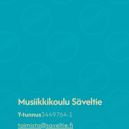
Musiikkikoulu Säveltie
Y-tunnus
3449764-1
toimisto@saveltie.fi