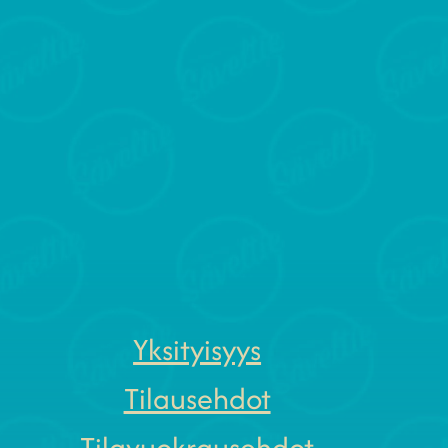
Yksityisyys
Tilausehdot
Tilavuokrausehdot