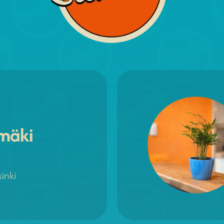
mäki
inki