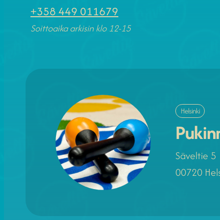
+358 449 011679
Soittoaika arkisin klo 12-15
Helsinki
Pukin
Säveltie 5
00720 Hels