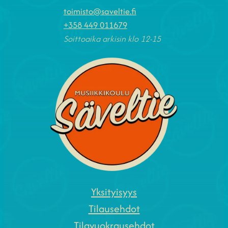
toimisto@saveltie.fi
+358 449 011679
Soittoaika arkisin klo 12-15
Yksityisyys
Tilausehdot
Tilavuokrausehdot