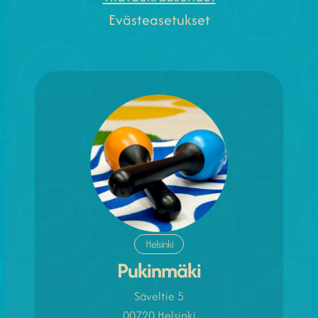
Evästeasetukset
Helsinki
Pukinmäki
Säveltie 5
00720 Helsinki