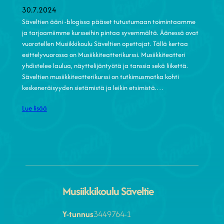
30.7.2024
Säveltien ääni -blogissa pääset tutustumaan toimintaamme
ja tarjoamiimme kursseihin pintaa syvemmältä. Äänessä ovat
vuorotellen Musiikkikoulu Säveltien opettajat. Tällä kertaa
esittelyvuorossa on Musiikkiteatterikurssi. Musiikkiteatteri
yhdistelee laulua, näyttelijäntyötä ja tanssia sekä liikettä.
Säveltien musiikkiteatterikurssi on tutkimusmatka kohti
keskeneräisyyden sietämistä ja leikin etsimistä.…
Lue lisää
Musiikkikoulu Säveltie
Y-tunnus
3449764-1