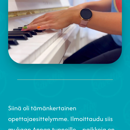
Siinä oli tämänkertainen
opettajaesittelymme. Ilmoittaudu siis
mukaan Annan tunneille – paikkoja on