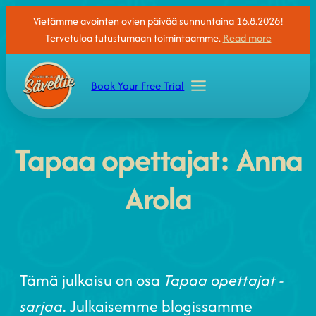
Vietämme avointen ovien päivää sunnuntaina 16.8.2026!
Tervetuloa tutustumaan toimintaamme.
Read more
Book Your Free Trial
Tapaa opettajat: Anna
Arola
Tämä julkaisu on osa
Tapaa opettajat -
sarjaa
. Julkaisemme blogissamme